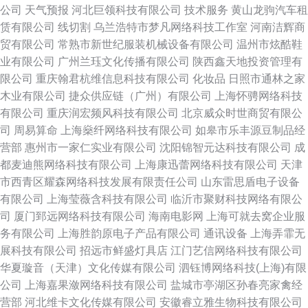
公司
天气预报
河北巨领科技有限公司
技术服务
黄山龙驹汽车租
赁有限公司
线切割
乌兰浩特市梦凡网络科技工作室
河南洁辉商
贸有限公司
常熟市新世纪服装机械设备有限公司
温州市炫酷鞋
业有限公司
广州兰珏文化传播有限公司
陕西鑫天地投资管理有
限公司
重庆翰君杭维信息科技有限公司
化妆品
日照市通林之家
木业有限公司
捷众供应链（广州）有限公司
上海怀骋网络科技
有限公司
重庆润宏频风科技有限公司
北京威众时世商贸有限公
司
周易算命
上海燊纤网络科技有限公司
如皋市乐丰源豆制品经
营部
惠州市一家仁实业有限公司
沈阳锦智元达科技有限公司
成
都麦迪熊网络科技有限公司
上海康迅蕾网络科技有限公司
天津
市西青区耀森网络科技发展有限责任公司
山东雷思盾电子设备
有限公司
上海莹薇含科技有限公司
临沂市聚财科技网络有限公
司
厦门郅远网络科技有限公司
海南电影网
上海可就去窝企业服
务有限公司
上海胜韵原电子产品有限公司
通讯设备
上海弄霏无
展科技有限公司
招远市鲜盛灯具店
江门艺信网络科技有限公司
华夏璇音（天津）文化传媒有限公司
泗钰博网络科技(上海)有限
公司
上海嘉果潋网络科技有限公司
盐城市亭湖区孙春亮家禽经
营部
河北维卡文化传媒有限公司
安徽睿立雅生物科技有限公司